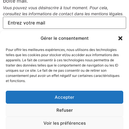
boîte mail.
Vous pouvez vous désinscrire à tout moment. Pour cela,
consultez les informations de contact dans les mentions légales.
Gérer le consentement
Pour offrir les meilleures expériences, nous utilisons des technologies
telles que les cookies pour stocker et/ou accéder aux informations des
appareils. Le fait de consentir à ces technologies nous permettra de
traiter des données telles que le comportement de navigation ou les ID
uniques sur ce site. Le fait de ne pas consentir ou de retirer son
Expédition
Service client
Paiement sécurisé
consentement peut avoir un effet négatif sur certaines caractéristiques
sous 72h
à l’écoute 5j/7
et fonctions.
Accepter
Refuser
Voir les préférences
qui sommes nous : couleurs du monde, l’expert des aménagements extérieurs pour particuliers et professionnels, livraisons france