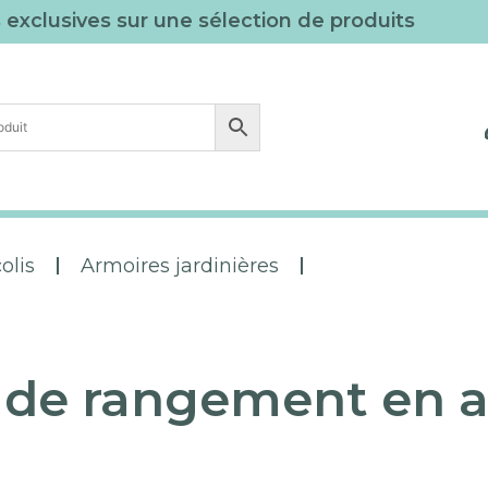
s exclusives sur une sélection de produits
olis
Armoires jardinières
s de rangement en a