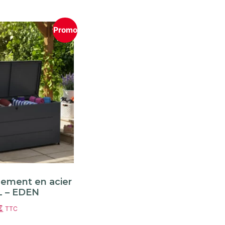
Promo
gement en acier
L – EDEN
€
TTC