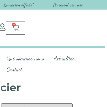
Livraison offerte*
Paiement sécurisé
0
Qui sommes nous
Actualités
Contact
cier