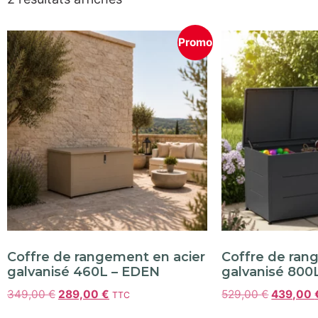
Promo
Coffre de rangement en acier
Coffre de ran
galvanisé 460L – EDEN
galvanisé 800
349,00
€
289,00
€
529,00
€
439,00
TTC