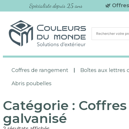
Spécialiste depuis 25 ans
🌿 Offre
Coffres de rangement
Boîtes aux lettres c
Abris poubelles
Catégorie : Coffre
galvanisé
2 résultats affichés