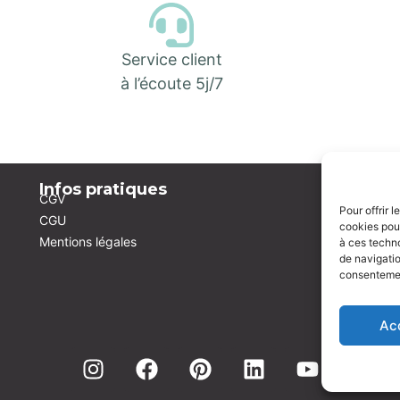
Service client
à l’écoute 5j/7
Infos pratiques
A 
CGV
Qui
Pour offrir 
CGU
cookies pour
Mentions légales
à ces techn
de navigatio
consentement
Ac